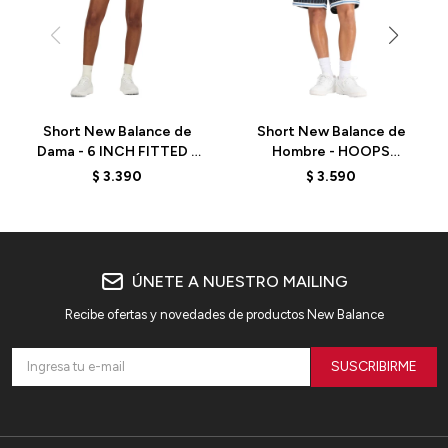
Short New Balance de
Short New Balance de
Dama - 6 INCH FITTED -
Hombre - HOOPS
WS41271BK - BLACK
PRINTED - MS44588BK -
$
3.390
$
3.590
BLACK
ÚNETE A NUESTRO MAILING
Recibe ofertas y novedades de productos New Balance
SUSCRIBIRME