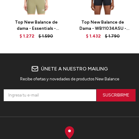
Top New Balance de
Top New Balance de
dama - Essentials -
Dama - WB11034ASU -
WB33500CGN - GREEN
RED
$
1.272
$
1.590
$
1.432
$
1.790
ÚNETE A NUESTRO MAILING
Recibe ofertas y novedades de productos New Balance
SUSCRIBIRME