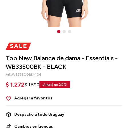
Top New Balance de dama - Essentials -
WB33500BK - BLACK
WB33500BK-406
$
1.272
$
1.590
20
Despacho a todo Uruguay
Cambios en tiendas