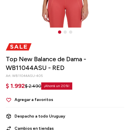
Top New Balance de Dama -
WB11044ASU - RED
WB11044ASU-405
$
1.992
$
2.490
20
Despacho a todo Uruguay
Cambios en tiendas