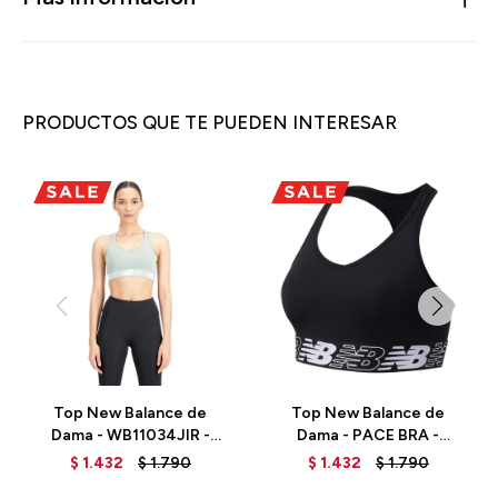
PRODUCTOS QUE TE PUEDEN INTERESAR
Top New Balance de
Top New Balance de
Dama - WB11034JIR -
Dama - PACE BRA -
GREEN
WB11034BK - BLACK
$
1.432
$
1.790
$
1.432
$
1.790