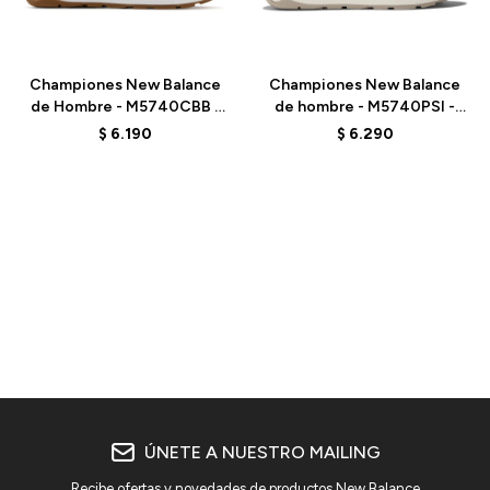
Talle
Talle
Championes New Balance
Championes New Balance
de Hombre - M5740CBB -
de hombre - M5740PSI -
MINDFUL GREY
MOONBEAM
$
6.190
$
6.290
ÚNETE A NUESTRO MAILING
Recibe ofertas y novedades de productos New Balance