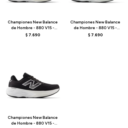
Talle
Talle
Championes New Balance
Championes New Balance
de Hombre - 880 V15 -
de Hombre - 880 V15 -
M8801MJ - BLUE
M8806JU - GREEN
$
7.690
$
7.690
Talle
Championes New Balance
de Hombre - 880 V15 -