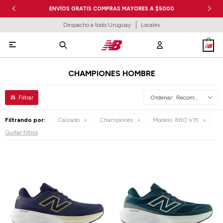
ENVÍOS GRATIS COMPRAS MAYORES A $5000
Despacho a todo Uruguay
Locales

CHAMPIONES HOMBRE
Recomendados
Filtrando por:
Calzado
Championes
Modelo:
880 V15
Quitar filtros