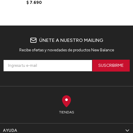
M880B15 - ELD
$
7.690
ÚNETE A NUESTRO MAILING
Recibe ofertas y novedades de productos New Balance
SUSCRIBIRME
TIENDAS
AYUDA