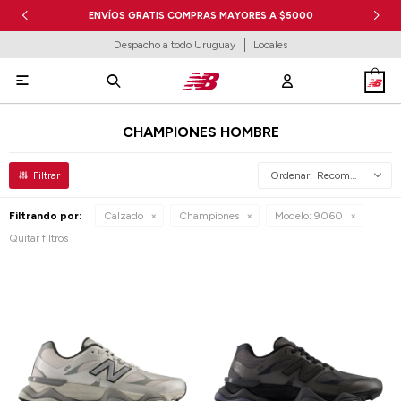
ENVÍOS GRATIS COMPRAS MAYORES A $5000
Despacho a todo Uruguay
Locales

CHAMPIONES HOMBRE
Recomendados
Filtrando por:
Calzado
Championes
Modelo:
9060
Quitar filtros