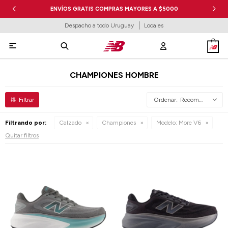
ENVÍOS GRATIS COMPRAS MAYORES A $5000
Despacho a todo Uruguay
Locales

CHAMPIONES HOMBRE
Recomendados
Filtrando por:
Calzado
Championes
Modelo:
More V6
Quitar filtros