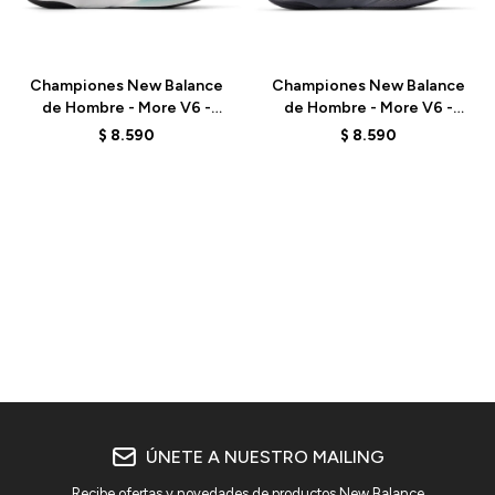
Talle
Talle
Championes New Balance
Championes New Balance
de Hombre - More V6 -
de Hombre - More V6 -
MMOR98J - GREY
MMORLA6 - BLACK
$
8.590
$
8.590
ÚNETE A NUESTRO MAILING
Recibe ofertas y novedades de productos New Balance