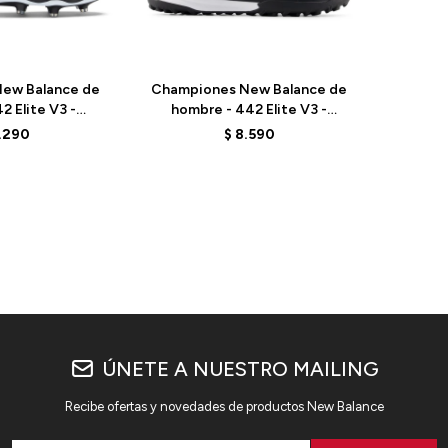
Talle
ew Balance de
Championes New Balance de
2 Elite V3 -
hombre - 442 Elite V3 -
E - BLACK
U41T4HI - BLACK
1.290
$
8.590
ÚNETE A NUESTRO MAILING
Recibe ofertas y novedades de productos New Balance