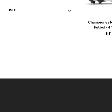
USO
Talle
Championes N
Fútbol - 44
U41FM27
$
1