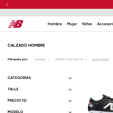
Hombre
Mujer
Niños
Accesor
CALZADO HOMBRE
Filtrando por:
Calzado
Modelo:
442 Elite V3
Quitar filtros
CATEGORÍAS
TALLE
PRECIO
($)
MODELO