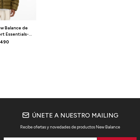
w Balance de
t Essentials-
DL - BROWN
.490
ÚNETE A NUESTRO MAILING
Recibe ofertas y novedades de productos New Balance