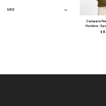
USO
Talle
Campera Ne
Hombre -Spor
MO53500W
$
8