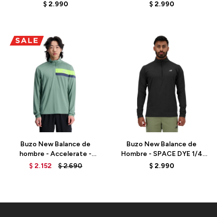
Zip - MT41915DSW - BLUE
ZIP - MT41915AG - GREY
$
2.990
$
2.990
Talle
Talle
Buzo New Balance de
Buzo New Balance de
hombre - Accelerate -
Hombre - SPACE DYE 1/4
MT23227DKJ - GREEN
ZIP - MT41915BKH - BLACK
$
2.152
$
2.690
$
2.990