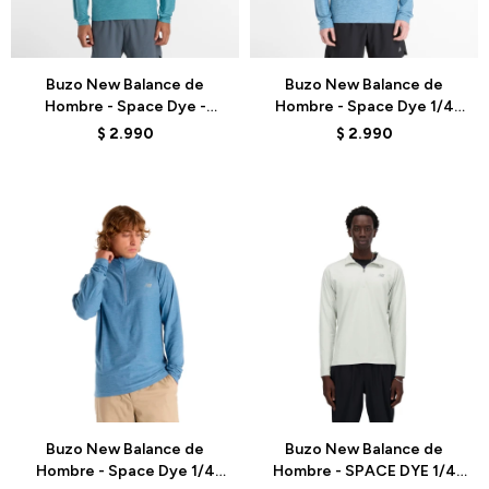
Talle
Talle
Buzo New Balance de
Buzo New Balance de
Hombre - Space Dye -
Hombre - Space Dye 1/4
MT41915AB6 - TURQUOISE
Zip - MT41915SHN - BLUE
$
2.990
$
2.990
Talle
Talle
Buzo New Balance de
Buzo New Balance de
Hombre - Space Dye 1/4
Hombre - SPACE DYE 1/4