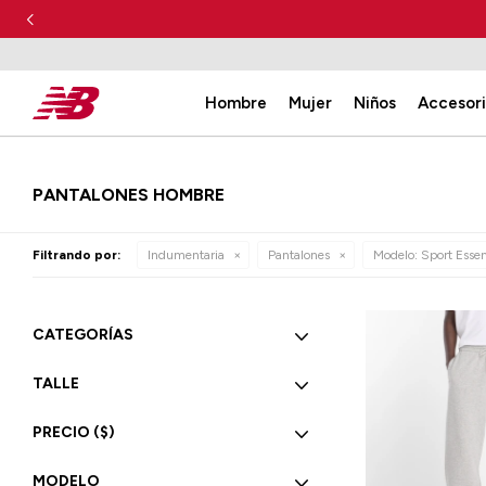
Hombre
Mujer
Niños
Accesor
PANTALONES HOMBRE
Filtrando por:
Indumentaria
Pantalones
Modelo:
Sport Essen
CATEGORÍAS
TALLE
PRECIO
($)
MODELO