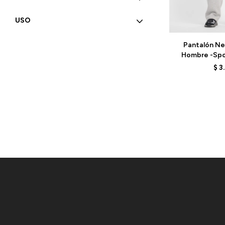
USO
Talle
Pantalón Ne
Hombre -Spor
MP53506
$
3