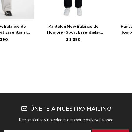
Talle
Talle
w Balance de
Pantalón New Balance de
Panta
t Essentials-
Hombre -Sport Essentials-
Hombr
AG - GREY
MP41519BK - BLACK
MP
.390
$
3.390
ÚNETE A NUESTRO MAILING
Recibe ofertas y novedades de productos New Balance