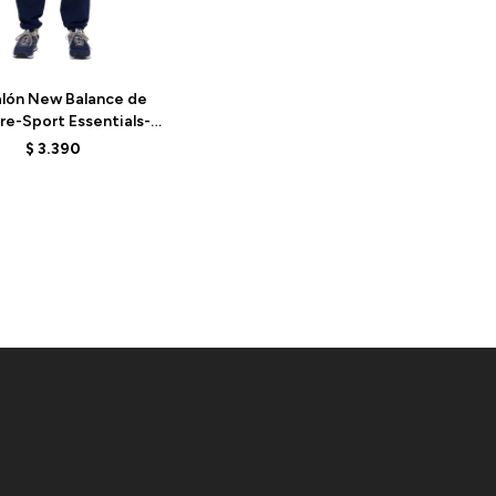
lón New Balance de
e-Sport Essentials-
41519NNY - BLUE
$
3.390