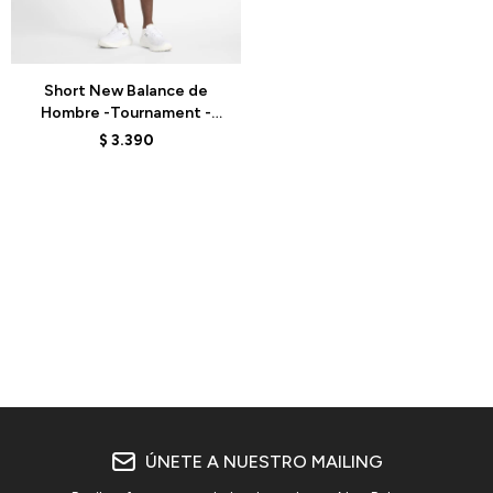
Talle
Short New Balance de
Hombre -Tournament -
MS41401ABZ - PURPLE
$
3.390
ÚNETE A NUESTRO MAILING