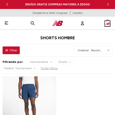
ENVÍOS GRATIS COMPRAS MAYORES A $5000
Despacho a todo Uruguay
Locales

SHORTS HOMBRE
Recomendados
Filtrando por:
Indumentaria
Shorts
Modelo:
Tournament
Quitar filtros