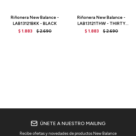
Talle
Talle
Riñonera New Balance -
Riñonera New Balance -
LAB13121BKK - BLACK
LAB13121THW - THIRTY
WATT
$
1.883
$
2.690
$
1.883
$
2.690
ÚNETE A NUESTRO MAILING
Recibe ofertas y novedades de productos New Balance