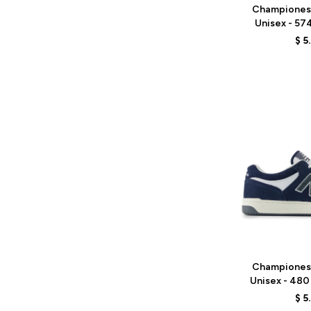
Championes
Unisex - 57
BEIGE
$
5
Talle
Championes
Unisex - 480
B
$
5