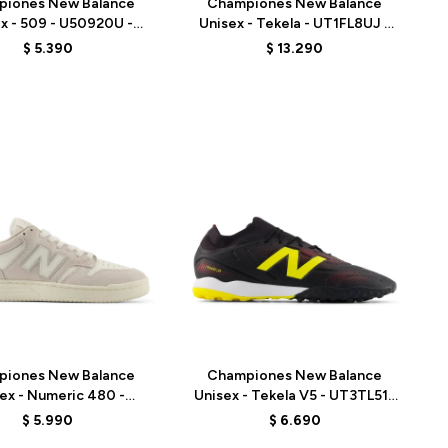
piones New Balance
Championes New Balance
x - 509 - U50920U -
Unisex - Tekela - UT1FL8UJ -
BROWN
PINK
$
5.390
$
13.290
Talle
piones New Balance
Championes New Balance
ex - Numeric 480 -
Unisex - Tekela V5 - UT3TL512
480VAN - WHITE
- BLACK
$
5.990
$
6.690