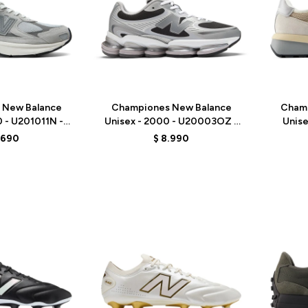
Talle
Talle
 New Balance
Championes New Balance
Cham
0 - U201011N -
Unisex - 2000 - U20003OZ -
Unise
REY
GREY
.690
$
8.990