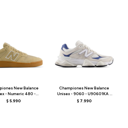
Talle
piones New Balance
Championes New Balance
ex - Numeric 480 -
Unisex - 9060 - U90601KA -
480TSG - BEIGE
BEIGE/AZUL
$
5.990
$
7.990