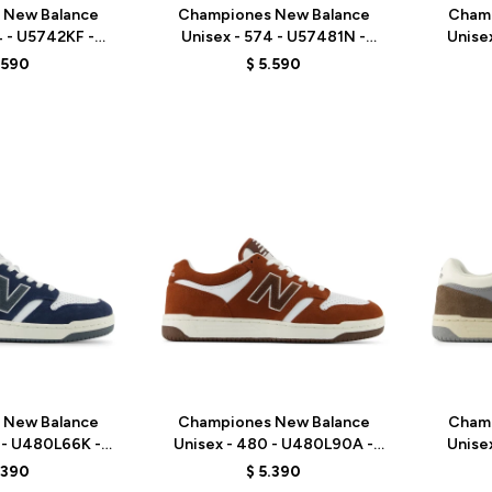
 New Balance
Championes New Balance
Cham
4 - U5742KF -
Unisex - 574 - U57481N -
Unise
/GREEN
GREY/BLUE
.590
$
5.590
Talle
Talle
 New Balance
Championes New Balance
Cham
 - U480L66K -
Unisex - 480 - U480L90A -
Unise
LUE
BROWN
.390
$
5.390