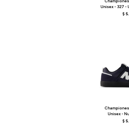
Championes
Unisex - 327 -
$
5
Talle
Championes
Unisex - N
UN306NS
$
5