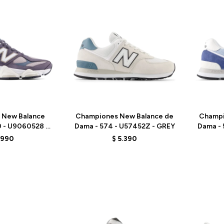
Talle
Talle
 New Balance
Championes New Balance de
Champi
0 - U9060528 -
Dama - 574 - U57452Z - GREY
Dama - 
RPLE
.990
$
5.390