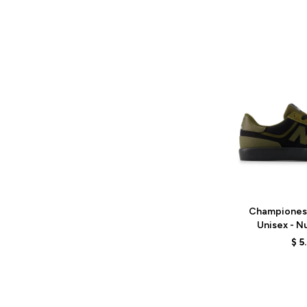
Talle
Championes
Unisex - N
UN272BTT -
$
5