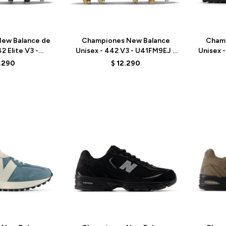
Talle
Talle
ew Balance de
Championes New Balance
Cham
2 Elite V3 -
Unisex - 442 V3 - U41FM9EJ -
Unisex 
E - BLACK
WHITE
1.290
$
12.290
Talle
Talle