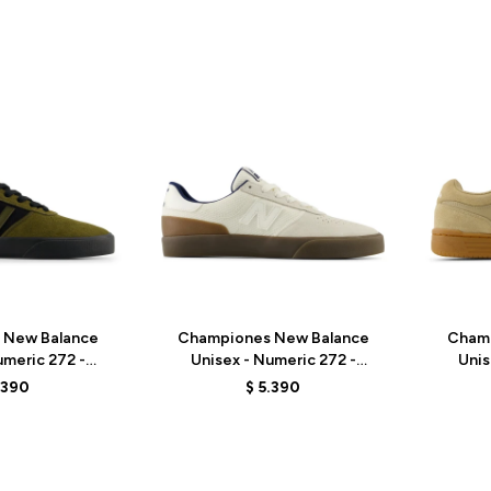
Talle
Talle
 New Balance
Championes New Balance
Cham
umeric 272 -
Unisex - Numeric 272 -
Unis
 OLIVE/BLACK
UN272WDG - BEIGE
UN
.390
$
5.390