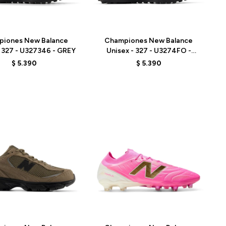
Talle
piones New Balance
Championes New Balance
- 327 - U327346 - GREY
Unisex - 327 - U3274FO -
BROWN
$
5.390
$
5.390
Talle