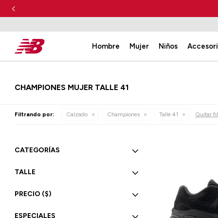
Hombre
Mujer
Niños
Accesor
CHAMPIONES MUJER TALLE 41
Filtrando por:
Calzado
Championes
Talle 41
Quitar fi
CATEGORÍAS
TALLE
PRECIO
($)
ESPECIALES