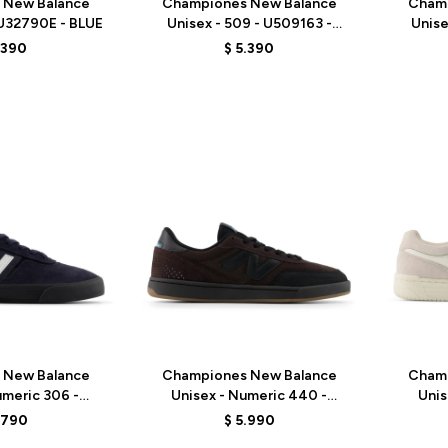
 New Balance
Championes New Balance
Cham
 U32790E - BLUE
Unisex - 509 - U509163 -
Unise
BLACK
.390
$
5.390
Talle
Talle
 New Balance
Championes New Balance
Cham
umeric 306 -
Unisex - Numeric 440 -
Unis
N - BLUE
UN440VBB - BROWN
UN
.790
$
5.990