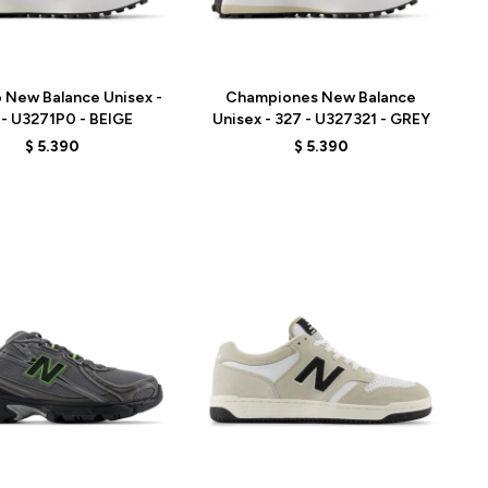
Talle
 New Balance Unisex -
Championes New Balance
 - U3271P0 - BEIGE
Unisex - 327 - U327321 - GREY
$
5.390
$
5.390
Talle