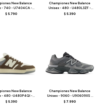
piones New Balance
Championes New Balance
x - 740 - U7404CA -
Unisex - 480 - U480L3ZF -
GREY
GREY
$
5.790
$
5.390
Talle
piones New Balance
Championes New Balance
x - 480 -U480P4QI -
Unisex - 9060 - U90609XS -
BROWN
GREY
$
5.390
$
7.990