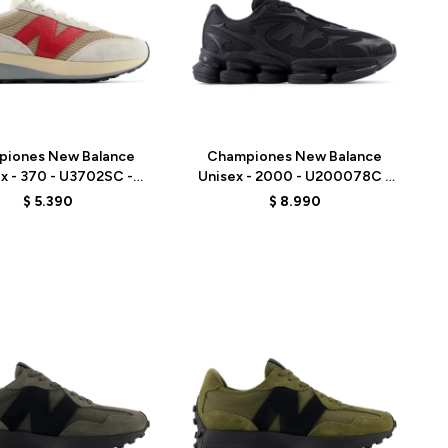
Talle
piones New Balance
Championes New Balance
x - 370 - U3702SC -
Unisex - 2000 - U200078C -
GREY
BLACK
$
5.390
$
8.990