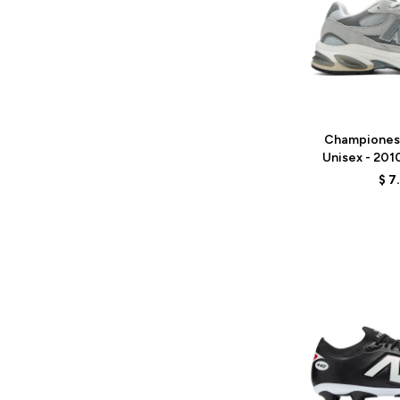
Talle
Championes
Unisex - 201
G
$
7