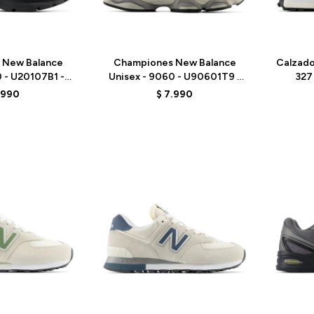
Talle
Talle
 New Balance
Championes New Balance
Calzado
0 - U20107B1 -
Unisex - 9060 - U90601T9 -
327
ACK
GREY
.990
$
7.990
Talle
Talle