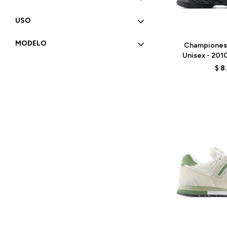
USO
Talle
MODELO
Championes
Unisex - 201
BL
$
8
Talle