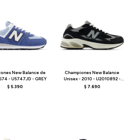
Talle
ones New Balance de
Championes New Balance
574 - U5747JD - GREY
Unisex - 2010 - U2010892 -
BLACK
$
5.390
$
7.690