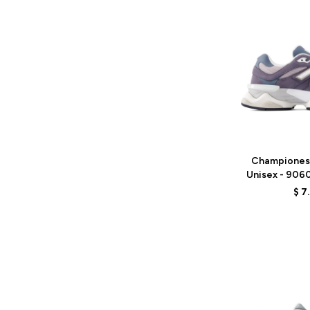
Talle
Championes
Unisex - 906
PU
$
7