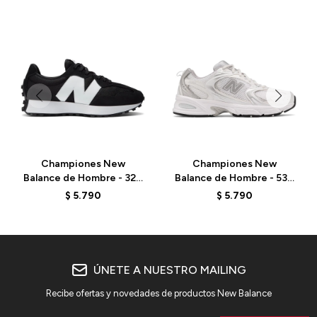
Championes New
Championes New
Balance de Hombre - 327
Balance de Hombre - 530
- MS327CBW - BLACK
- MR530EMA - ELD
$
5.790
$
5.790
ÚNETE A NUESTRO MAILING
Recibe ofertas y novedades de productos New Balance