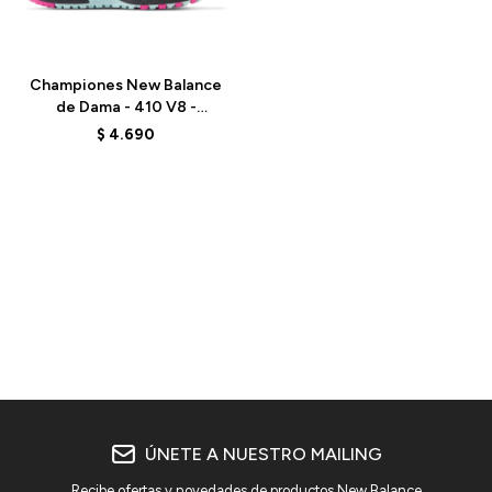
Talle
Championes New Balance
de Dama - 410 V8 -
WT410LC8 - BLACK
$
4.690
ÚNETE A NUESTRO MAILING
Recibe ofertas y novedades de productos New Balance