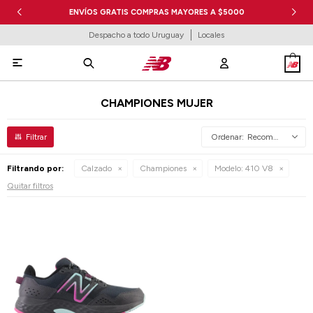
ENVÍOS GRATIS COMPRAS MAYORES A $5000
Despacho a todo Uruguay
Locales

CHAMPIONES MUJER
Recomendados
Filtrando por:
Calzado
Championes
Modelo:
410 V8
Quitar filtros