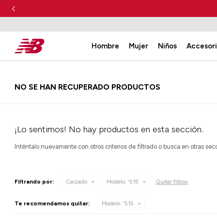
Hombre
Mujer
Niños
Accesor
NO SE HAN RECUPERADO PRODUCTOS
¡Lo sentimos! No hay productos en esta sección.
Inténtalo nuevamente con otros criterios de filtrado o busca en otras se
Filtrando por:
Calzado
Modelo:
'515
Quitar filtros
Te recomendamos quitar:
Modelo:
'515