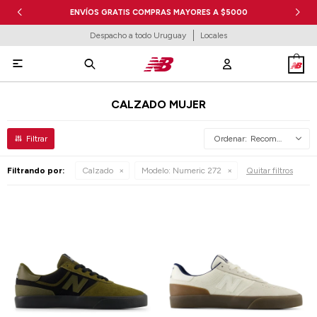
ENVÍOS GRATIS COMPRAS MAYORES A $5000
Despacho a todo Uruguay
Locales

CALZADO MUJER
Recomendados
Filtrando por:
Calzado
Modelo:
Numeric 272
Quitar filtros