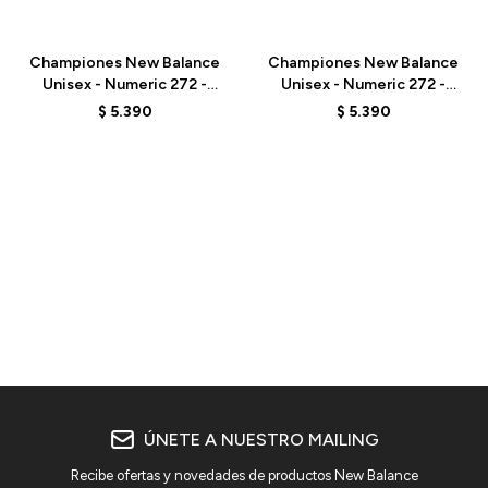
Talle
Talle
Championes New Balance
Championes New Balance
Unisex - Numeric 272 -
Unisex - Numeric 272 -
UN272BTT - OLIVE/BLACK
UN272WDG - BEIGE
$
5.390
$
5.390
ÚNETE A NUESTRO MAILING
Recibe ofertas y novedades de productos New Balance