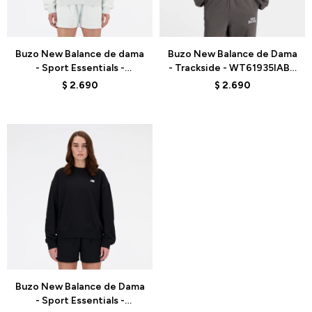
Talle
Talle
Buzo New Balance de dama
Buzo New Balance de Dama
- Sport Essentials -
- Trackside - WT61935IABR
WT41508AHH - GREY
- DARK GREY
$
2.690
$
2.690
Talle
Buzo New Balance de Dama
- Sport Essentials -