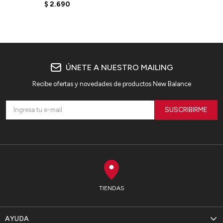
WT41508BK - BLACK
$
2.690
ÚNETE A NUESTRO MAILING
Recibe ofertas y novedades de productos New Balance
SUSCRIBIRME
TIENDAS
AYUDA