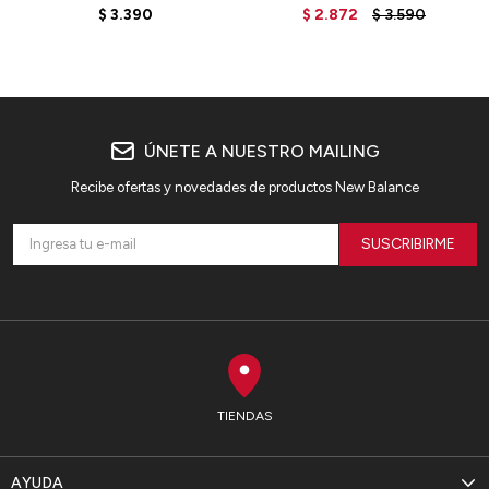
WP31530BK - BLACK
WP33508CGN - GREEN
$
3.390
$
2.872
$
3.590
ÚNETE A NUESTRO MAILING
Recibe ofertas y novedades de productos New Balance
SUSCRIBIRME
TIENDAS
AYUDA