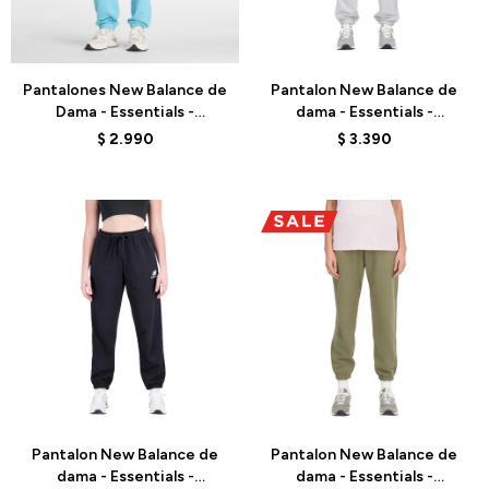
Talle
Talle
Pantalones New Balance de
Pantalon New Balance de
Dama - Essentials -
dama - Essentials -
WP41500AAY - SKY BLUE
WP31530AG - GREY
$
2.990
$
3.390
Talle
Talle
Pantalon New Balance de
Pantalon New Balance de
dama - Essentials -
dama - Essentials -