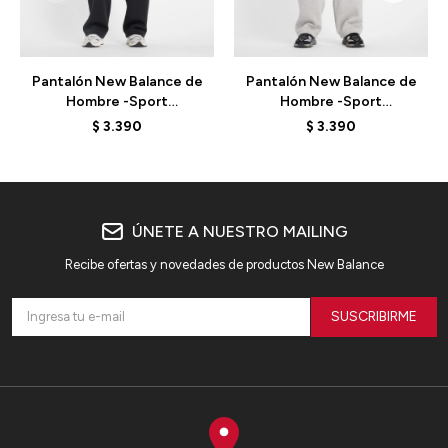
Pantalón New Balance de
Pantalón New Balance de
Hombre -Sport
Hombre -Sport
Essentials- MP53506BK -
Essentials- MP53506AG -
$
3.390
$
3.390
BLACK
GREY
ÚNETE A NUESTRO MAILING
Recibe ofertas y novedades de productos New Balance
SUSCRIBIRME