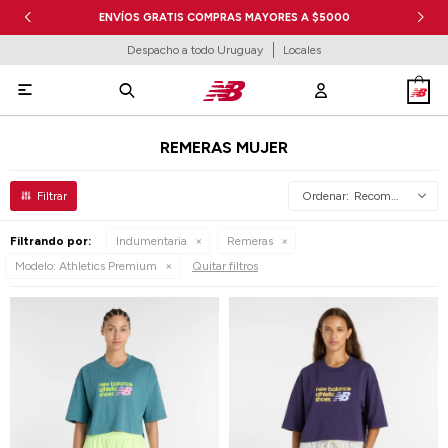
ENVÍOS GRATIS COMPRAS MAYORES A $5000
Despacho a todo Uruguay
Locales

REMERAS MUJER
Recomendados
Filtrando por:
Indumentaria
Remeras
Modelo:
Athletics Premium
Quitar filtros