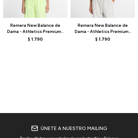
Talle
Talle
Remera New Balance de
Remera New Balance de
Dama - Athletics Premium -
Dama - Athletics Premium -
WT51908AAZ -
WT51908BOY - VIOLET
$
1.790
$
1.790
TURQUOISE
ÚNETE A NUESTRO MAILING