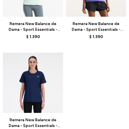
Talle
Talle
Remera New Balance de
Remera New Balance de
Dama - Sport Essentials -
Dama - Sport Essentials -
WT41222COJ - ELD
WT41222EPU - ELD
$
1.390
$
1.390
Talle
Remera New Balance de
Dama - Sport Essentials -