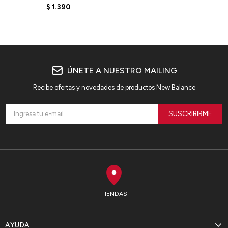
WT41222NNY - BLUE
$
1.390
ÚNETE A NUESTRO MAILING
Recibe ofertas y novedades de productos New Balance
SUSCRIBIRME
TIENDAS
AYUDA