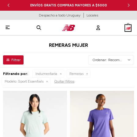
ENVÍOS GRATIS COMPRAS MAYORES A $5000
Despacho a todo Uruguay
Locales

REMERAS MUJER
Recomendados
Filtrando por:
Indumentaria
Remeras
Modelo:
Sport Essentials
Quitar filtros