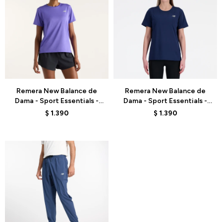
Talle
Talle
Remera New Balance de
Remera New Balance de
Dama - Sport Essentials -
Dama - Sport Essentials -
WT41222EPU - ELD
WT41222NNY - BLUE
$
1.390
$
1.390