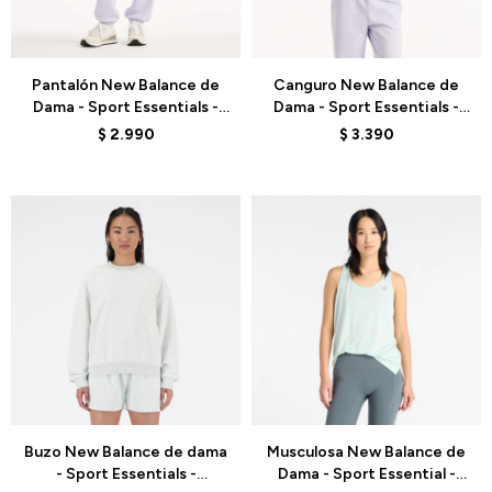
Talle
Talle
Pantalón New Balance de
Canguro New Balance de
Dama - Sport Essentials -
Dama - Sport Essentials -
WP41500SMV - PURPLE
WT41507SMV - PURPLE
$
2.990
$
3.390
Talle
Talle
Buzo New Balance de dama
Musculosa New Balance de
- Sport Essentials -
Dama - Sport Essential -