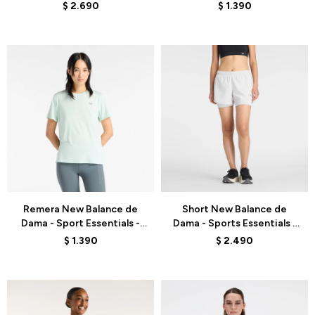
WT41508AHH - GREY
WT41220COJ - ELD
$
2.690
$
1.390
Talle
Talle
Remera New Balance de
Short New Balance de
Dama - Sport Essentials -
Dama - Sports Essentials -
WT41222COJ - ELD
WS41225GYM - WHITE
$
1.390
$
2.490