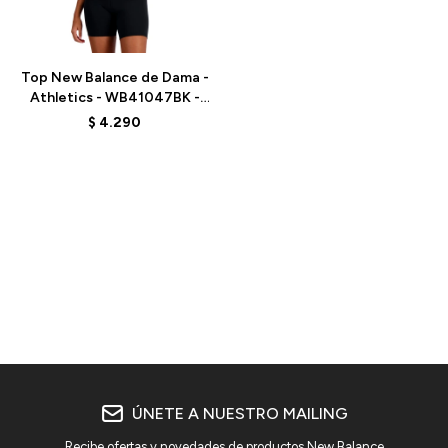
Talle
Top New Balance de Dama -
Athletics - WB41047BK -
BLACK
$
4.290
ÚNETE A NUESTRO MAILING
Recibe ofertas y novedades de productos New Balance