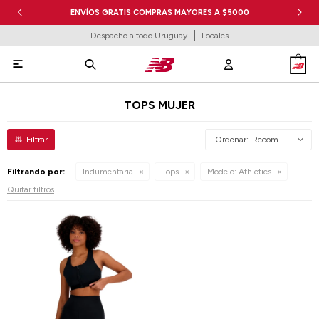
ENVÍOS GRATIS COMPRAS MAYORES A $5000
Despacho a todo Uruguay
Locales

TOPS MUJER
Recomendados
Filtrando por:
Indumentaria
Tops
Modelo:
Athletics
Quitar filtros