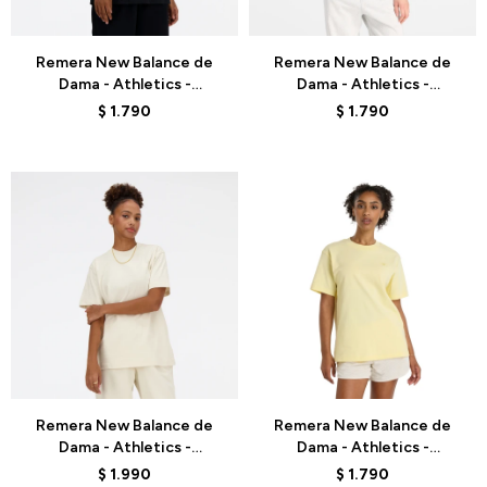
Talle
Talle
Remera New Balance de
Remera New Balance de
Dama - Athletics -
Dama - Athletics -
WT41501BK - ELD
WT41501DYK - ELD
$
1.790
$
1.790
Talle
Talle
Remera New Balance de
Remera New Balance de
Dama - Athletics -
Dama - Athletics -
WT41501LIN - BEIGE
WT41501PRC - ELD
$
1.990
$
1.790