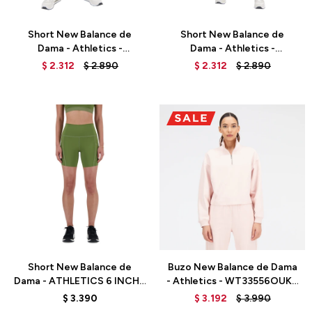
Talle
Talle
Short New Balance de
Short New Balance de
Dama - Athletics -
Dama - Athletics -
WS33500ACK - BLACK
WS33500ASU - RED
$
2.312
$
2.890
$
2.312
$
2.890
Talle
Talle
Short New Balance de
Buzo New Balance de Dama
Dama - ATHLETICS 6 INCH -
- Athletics - WT33556OUK -
WS41271DEK - GREEN
PINK
$
3.390
$
3.192
$
3.990