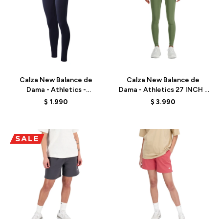
Talle
Talle
Calza New Balance de
Calza New Balance de
Dama - Athletics -
Dama - Athletics 27 INCH -
WP01519ECL - ECLIPSE
WP41237DEK - GREEN
$
1.990
$
3.990