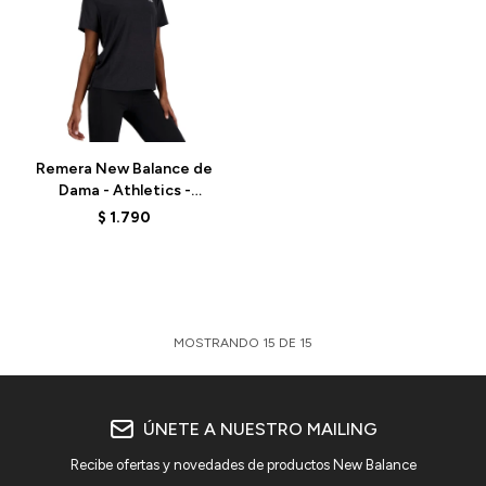
Talle
Remera New Balance de
Dama - Athletics -
WT41253BKH - BLACK
$
1.790
MOSTRANDO
15
DE
15
ÚNETE A NUESTRO MAILING
Recibe ofertas y novedades de productos New Balance