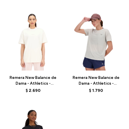
Talle
Talle
Remera New Balance de
Remera New Balance de
Dama - Athletics -
Dama - Athletics -
WT33557GIE - BEIGE
WT41253AHH - ASHHEATH
$
2.690
$
1.790