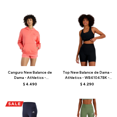
Talle
Talle
Canguro New Balance de
Top New Balance de Dama -
Dama - Athletics -
Athletics - WB41047BK -
WT41537DTR - ELD
BLACK
$
4.490
$
4.290