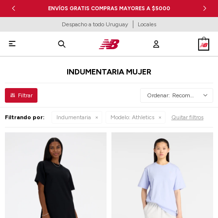
ENVÍOS GRATIS COMPRAS MAYORES A $5000
Despacho a todo Uruguay
Locales

INDUMENTARIA MUJER
Recomendados
Filtrando por:
Indumentaria
Modelo:
Athletics
Quitar filtros