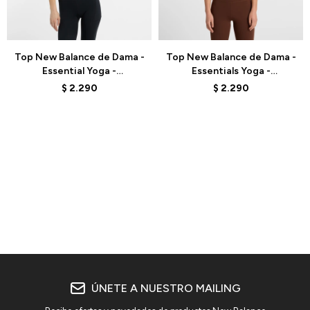
Talle
Talle
Top New Balance de Dama -
Top New Balance de Dama -
Essential Yoga -
Essentials Yoga -
WB51039BK - ELD
WB51039ABJ - BROWN
$
2.290
$
2.290
ÚNETE A NUESTRO MAILING