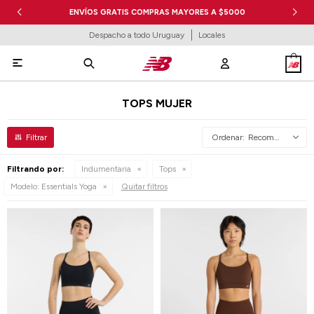
ENVÍOS GRATIS COMPRAS MAYORES A $5000
Despacho a todo Uruguay
Locales

TOPS MUJER
Recomendados
Filtrando por:
Indumentaria
Tops
Modelo:
Essentials Yoga
Quitar filtros