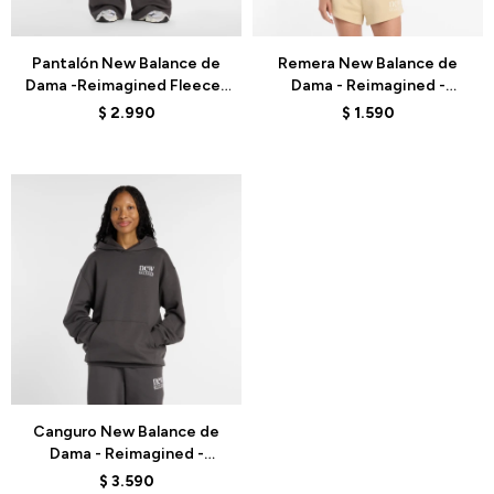
Talle
Talle
Pantalón New Balance de
Remera New Balance de
Dama -Reimagined Fleece-
Dama - Reimagined -
WB61I4PUABR - DARK GREY
CWT61V5OPWT - WHITE
$
2.990
$
1.590
Talle
Canguro New Balance de
Dama - Reimagined -
WT61X61OABR - BLACK
$
3.590