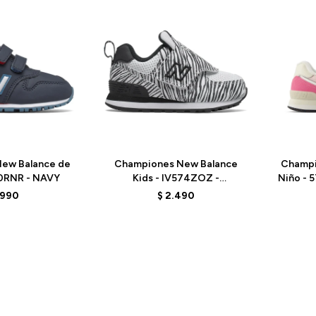
Talle
Talle
ew Balance de
Championes New Balance
Champi
00RNR - NAVY
Kids - IV574ZOZ -
Niño - 
BLACK/WHITE
.990
$
2.490