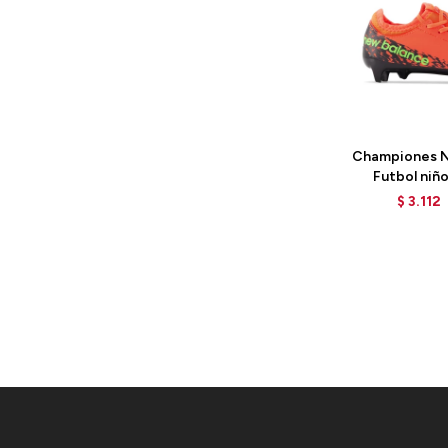
Talle
Championes N
Futbol niño
SJF3FDF
$
3.112
DRAG