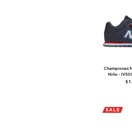
Talle
Championes N
Niño - IV5
$
1