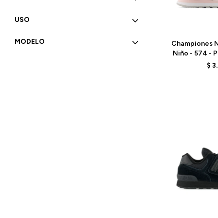
USO
Talle
MODELO
Championes N
Niño - 574 - 
$
3
Talle