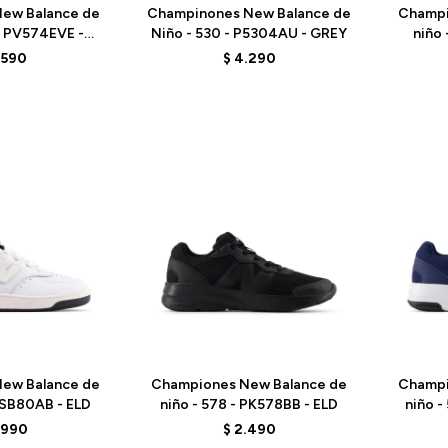
ew Balance de
Champinones New Balance de
Champi
- PV574EVE -
Niño - 530 - P5304AU - GREY
niño
ACK
.590
$
4.290
Talle
Talle
ew Balance de
Championes New Balance de
Champi
PSB80AB - ELD
niño - 578 - PK578BB - ELD
niño -
.990
$
2.490