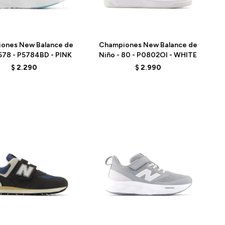
Talle
ones New Balance de
Championes New Balance de
 578 - P5784BD - PINK
Niño - 80 - P0802OI - WHITE
$
2.290
$
2.990
Talle