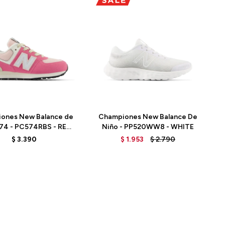
Talle
ones New Balance de
Championes New Balance De
574 - PC574RBS - REAL
Niño - PP520WW8 - WHITE
PINK
$
3.390
$
1.953
$
2.790