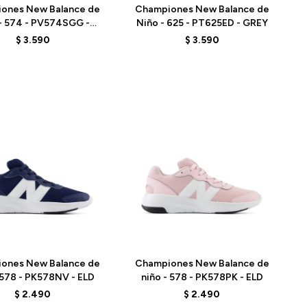
ones New Balance de
Championes New Balance de
 - 574 - PV574SGG -
Niño - 625 - PT625ED - GREY
BLACK
$
3.590
$
3.590
Talle
ones New Balance de
Championes New Balance de
 578 - PK578NV - ELD
niño - 578 - PK578PK - ELD
$
2.490
$
2.490