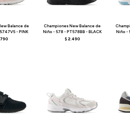
Talle
Talle
ew Balance de
Championes New Balance de
Champi
P5747V5 - PINK
Niño - 578 - PT578BB - BLACK
Niño -
.790
$
2.490
Talle
Talle