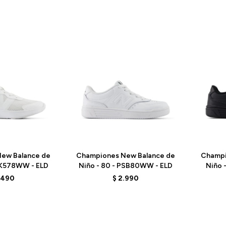
Talle
Talle
ew Balance de
Championes New Balance de
Champi
 PK578WW - ELD
Niño - 80 - PSB80WW - ELD
Niño 
.490
$
2.990