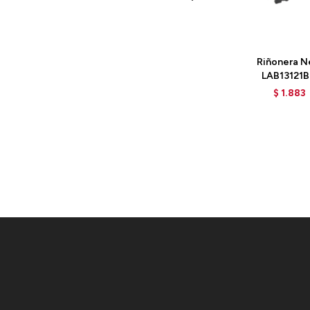
Talle
Riñonera N
LAB13121B
$
1.883