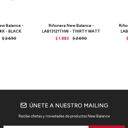
Talle
Talle
ew Balance -
Riñonera New Balance -
Riño
KK - BLACK
LAB13121THW - THIRTY WATT
LAB
$
2.690
$
1.883
$
2.690
ÚNETE A NUESTRO MAILING
Recibe ofertas y novedades de productos New Balance