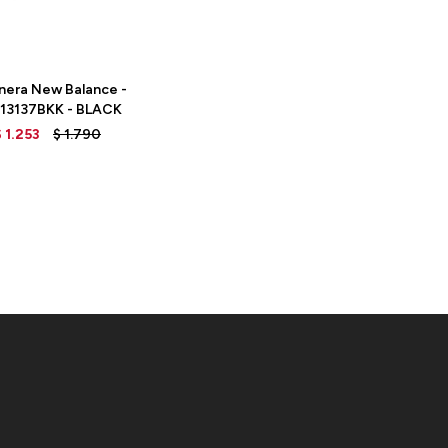
nera New Balance -
13137BKK - BLACK
$
1.253
$
1.790