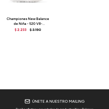
Talle
Championes New Balance
de Niña - 520 V8-
GP520PK8 - HI-PINK
$
2.233
$
3.190
ÚNETE A NUESTRO MAILING