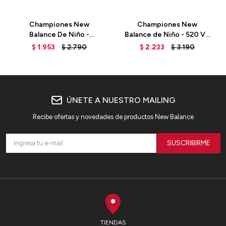
Championes New
Championes New
Balance De Niño -
Balance de Niño - 520 V8
PP520WW8 - WHITE
- GP520WW8 - WHITE
$
1.953
$
2.790
$
2.233
$
3.190
ÚNETE A NUESTRO MAILING
Recibe ofertas y novedades de productos New Balance
SUSCRIBIRME
TIENDAS