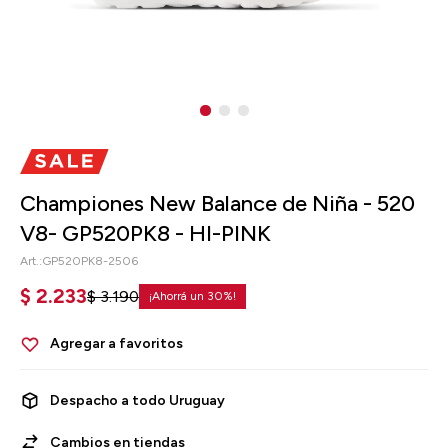
Championes New Balance de Niña - 520
V8- GP520PK8 - HI-PINK
GP520PK8-2506
$
2.233
$
3.190
30
Despacho a todo Uruguay
Cambios en tiendas