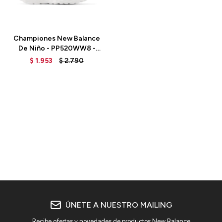
Talle
Championes New Balance
De Niño - PP520WW8 -
WHITE
$
1.953
$
2.790
ÚNETE A NUESTRO MAILING
Recibe ofertas y novedades de productos New Balance