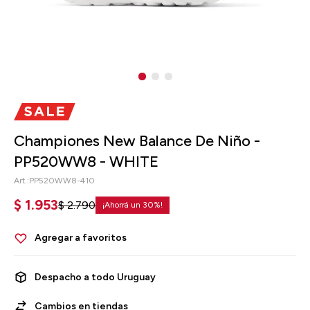
Championes New Balance De Niño -
PP520WW8 - WHITE
PP520WW8-410
$
1.953
$
2.790
30
Despacho a todo Uruguay
Cambios en tiendas