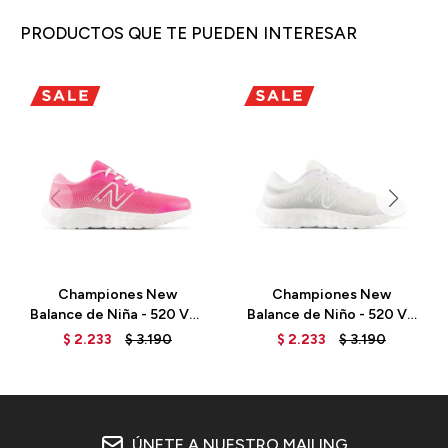
PRODUCTOS QUE TE PUEDEN INTERESAR
Championes New
Championes New
Balance de Niña - 520 V8-
Balance de Niño - 520 V8
GP520PK8 - HI-PINK
- GP520WW8 - WHITE
$
2.233
$
3.190
$
2.233
$
3.190
ÚNETE A NUESTRO MAILING