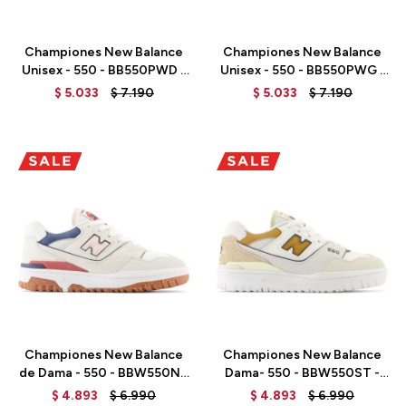
Talle
Talle
Championes New Balance
Championes New Balance
Unisex - 550 - BB550PWD -
Unisex - 550 - BB550PWG -
TURTLEDOVE
WHITE
$
5.033
$
7.190
$
5.033
$
7.190
Talle
Talle
Championes New Balance
Championes New Balance
de Dama - 550 - BBW550NP
Dama- 550 - BBW550ST -
- SEA SALT
SEA SALT
$
4.893
$
6.990
$
4.893
$
6.990