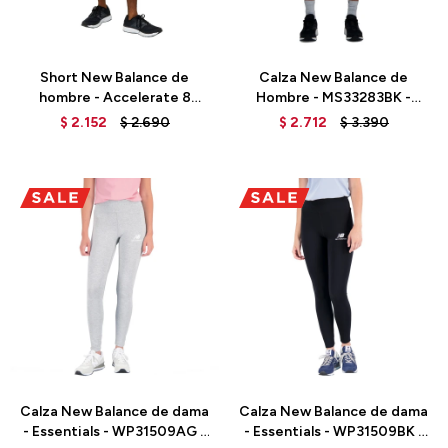
Talle
Talle
Short New Balance de
Calza New Balance de
hombre - Accelerate 8
Hombre - MS33283BK -
INCH - MS31245BK - BLACK
BLACK
$
2.152
$
2.690
$
2.712
$
3.390
Talle
Talle
Calza New Balance de dama
Calza New Balance de dama
- Essentials - WP31509AG -
- Essentials - WP31509BK -