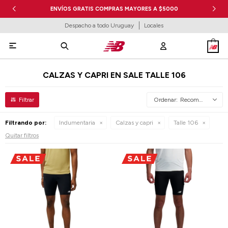
ENVÍOS GRATIS COMPRAS MAYORES A $5000
Despacho a todo Uruguay
Locales

CALZAS Y CAPRI EN SALE TALLE 106
Recomendados
Filtrando por:
Indumentaria
Calzas y capri
Talle 106
Quitar filtros