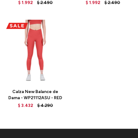
GREY
BLACK
$
1.992
$
2.490
$
1.992
$
2.490
Talle
Calza New Balance de
Dama - WP21112ASU - RED
$
3.432
$
4.290