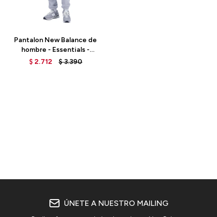
Talle
Pantalon New Balance de
hombre - Essentials -
MP31539AG - GREY
$
2.712
$
3.390
ÚNETE A NUESTRO MAILING