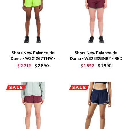
Talle
Talle
Short New Balance de
Short New Balance de
Dama - WS21267THW -
Dama - WS23228NBY - RED
GREEN
$
2.312
$
2.890
$
1.592
$
1.990