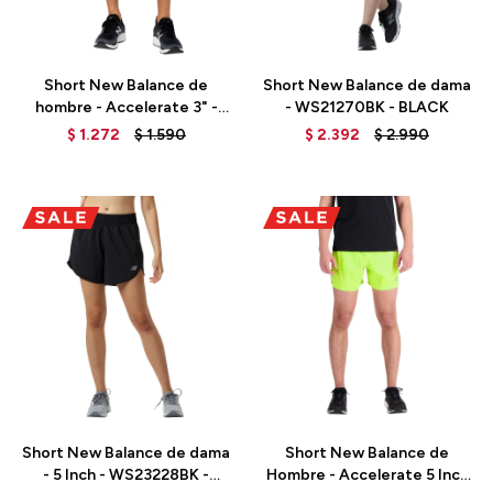
Talle
Talle
Short New Balance de
Short New Balance de dama
hombre - Accelerate 3" -
- WS21270BK - BLACK
MS23243BK - BLACK
$
1.272
$
1.590
$
2.392
$
2.990
Talle
Talle
Short New Balance de dama
Short New Balance de
- 5 Inch - WS23228BK -
Hombre - Accelerate 5 Inch