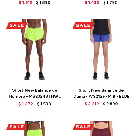
BLACK
- MS23228THW - GREEN
$
1.512
$
1.890
$
1.432
$
1.790
Talle
Talle
Short New Balance de
Short New Balance de
Hombre - MS23243THW -
Dama - WS21267MIB - BLUE
GREEN
$
1.272
$
1.590
$
2.312
$
2.890