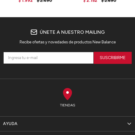
$
1.992
$
2.490
$
2.152
$
2.690
BLACK
ÚNETE A NUESTRO MAILING
Recibe ofertas y novedades de productos New Balance
SUSCRIBIRME
TIENDAS
AYUDA