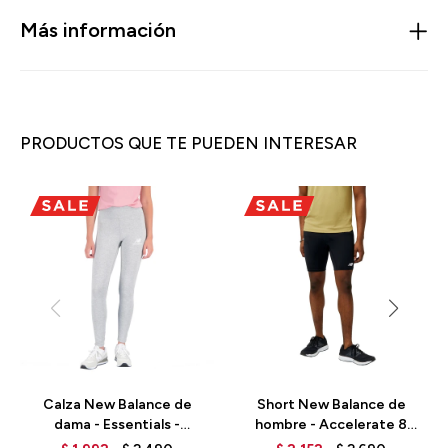
Más información
PRODUCTOS QUE TE PUEDEN INTERESAR
Calza New Balance de
Short New Balance de
dama - Essentials -
hombre - Accelerate 8
WP31509AG - GREY
INCH - MS31245BK -