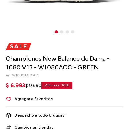
Championes New Balance de Dama -
1080 V13 - W1080ACC - GREEN
W1080ACC-459
$
6.993
$
9.990
30
Despacho a todo Uruguay
Cambios en tiendas