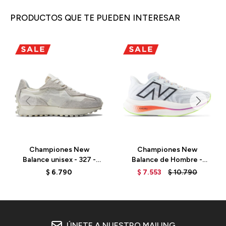
PRODUCTOS QUE TE PUEDEN INTERESAR
Championes New
Championes New
Balance unisex - 327 -
Balance de Hombre -
U327WCC - SEA SALT
Super Comp - MRCXLG3 -
$
6.790
$
7.553
$
10.790
ICE BLUE
ÚNETE A NUESTRO MAILING