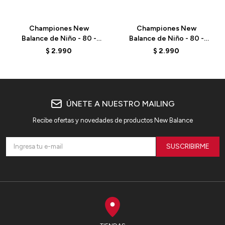
Championes New
Championes New
Balance de Niño - 80 -
Balance de Niño - 80 -
P08088A - WHITE
P0802OI - WHITE
$
2.990
$
2.990
ÚNETE A NUESTRO MAILING
Recibe ofertas y novedades de productos New Balance
SUSCRIBIRME