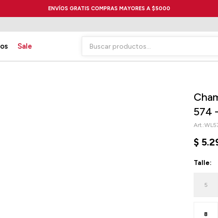
ENVÍOS GRATIS COMPRAS MAYORES A $5000
ios
Sale
Cham
574 
WL5
$
5.2
Talle:
5
8