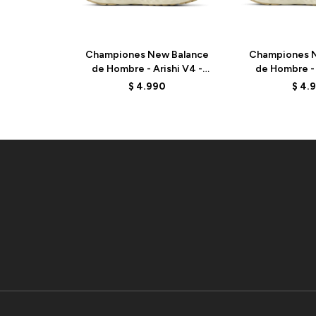
Championes New Balance
Championes N
de Hombre - Arishi V4 -
de Hombre - 
MARISRD4 - ELD
MARISRA4
$
4.990
$
4.