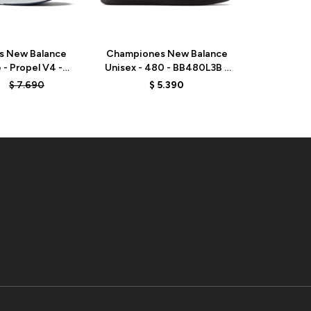
s New Balance
Championes New Balance
Champio
- Propel V4 -
Unisex - 480 - BB480L3B -
Unisex - 
 WHITE MULTI
BLACK
$
7.690
$
5.390