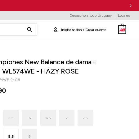
Despacho a todo Uruguay
Locales
piones New Balance de dama -
- WL574WE - HAZY ROSE
74WE-2408
90
5.5
6
6.5
7
7.5
8.5
9