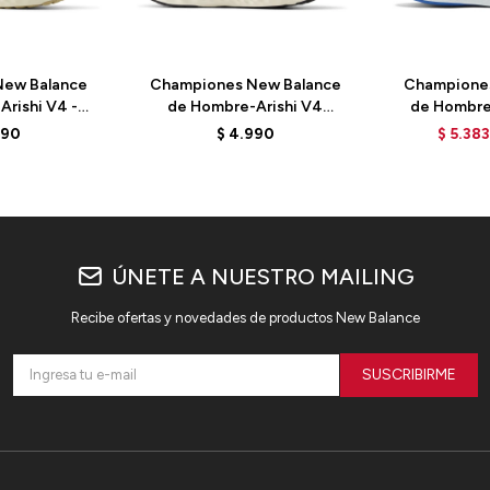
ew Balance
Championes New Balance
Champione
Arishi V4 -
de Hombre-Arishi V4
de Hombre 
 - ELD
Tiralux-MARIS8I9 - BROWN
MFCPRCW4 -
990
$
4.990
$
5.383
ÚNETE A NUESTRO MAILING
Recibe ofertas y novedades de productos New Balance
SUSCRIBIRME