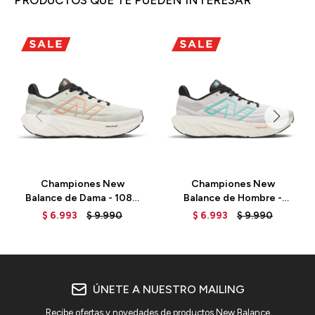
PRODUCTOS QUE TE PUEDEN INTERESAR
Championes New
Championes New
Balance de Dama - 1080
Balance de Hombre -
V13 - W1080ACC -
1080 - M1080AFF - GREY
$
6.993
$
9.990
$
6.993
$
9.990
GREEN
ÚNETE A NUESTRO MAILING
Recibe ofertas y novedades de productos New Balance