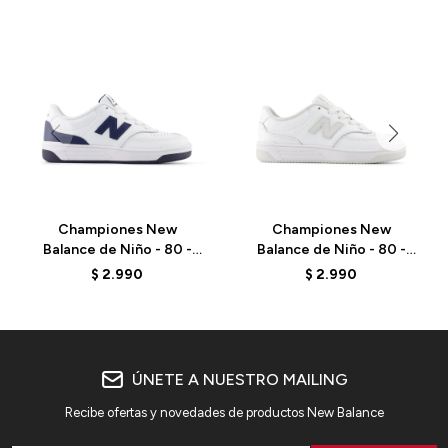
Championes New
Championes New
Balance de Niño - 80 -
Balance de Niño - 80 -
P08088A - WHITE
P0802OI - WHITE
$
2.990
$
2.990
ÚNETE A NUESTRO MAILING
Recibe ofertas y novedades de productos New Balance