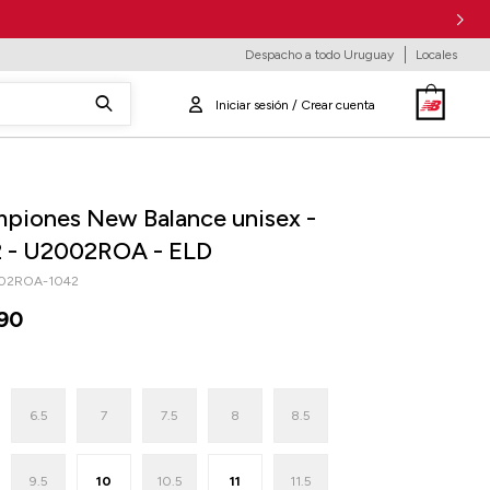
Despacho a todo Uruguay
Locales
piones New Balance unisex -
 - U2002ROA - ELD
02ROA-1042
90
6.5
7
7.5
8
8.5
9.5
10
10.5
11
11.5