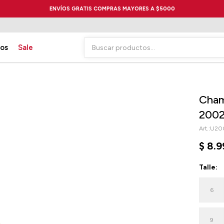
ENVÍOS GRATIS COMPRAS MAYORES A $5000
ios
Sale
Cham
2002
U20
$
8.9
Talle:
6
9