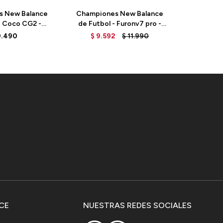
s New Balance
Championes New Balance
Champio
- Coco CG2 -
de Futbol - Furonv7 pro -
de Homb
I2 - ELD
SF1FDF7 - NEON
M108
9.490
$
9.592
$
11.990
DRAGONFLY
CE
NUESTRAS REDES SOCIALES