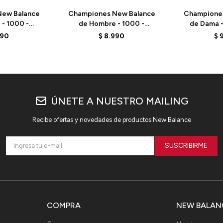
ew Balance
Championes New Balance
Champione
- 1000 -
de Hombre - 1000 -
de Dama 
 SEA SALT
M1000BBV - ELD
WCHCOC
990
$
8.990
$
ÚNETE A NUESTRO MAILING
Recibe ofertas y novedades de productos New Balance
SUSCRIBIRME
COMPRA
NEW BALAN