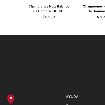
Championes New Balance
Championes N
de Hombre - 1000 -
de Hombre 
M1000DG - DESERT CLAY
M1000CA -
$
8.990
$
8.
AYUDA