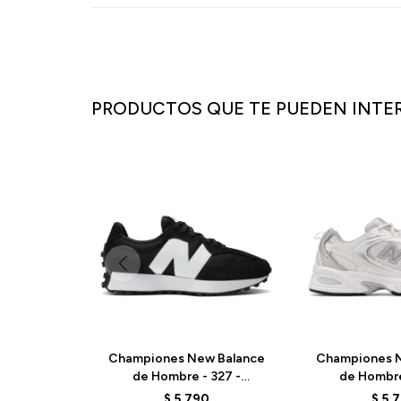
PRODUCTOS QUE TE PUEDEN INTE
Championes New Balance
Championes N
de Hombre - 327 -
de Hombre
MS327CBW - BLACK
MR530EM
$
5.790
$
5.