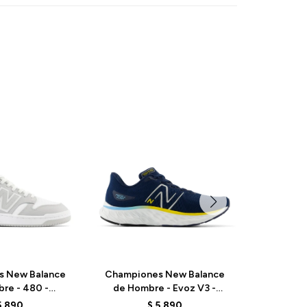
s New Balance
Championes New Balance
Champio
re - 480 -
de Hombre - Evoz V3 -
de Homb
 - BRIGHTON
MEVOZCH3 - BLUE
MEVOZ
5.890
$
5.890