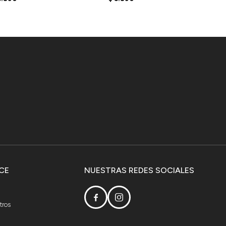
REY
CE
NUESTRAS REDES SOCIALES


tros