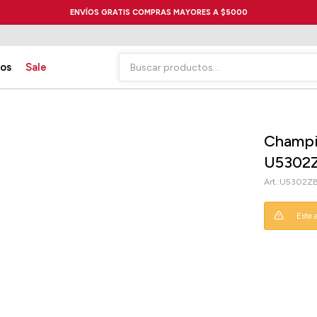
ENVÍOS GRATIS COMPRAS MAYORES A $5000
ios
Sale
Champi
U5302Z
U5302ZB
Este 