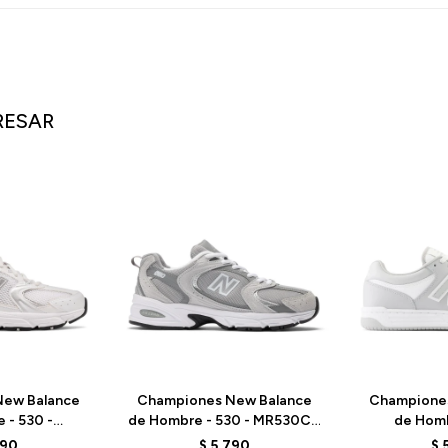
RESAR
ew Balance
Championes New Balance
Champione
 - 530 -
de Hombre - 530 - MR530CK
de Homb
A - ELD
- ELD
BB480LHI
790
$
5.790
$