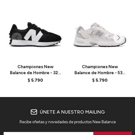
Championes New
Championes New
Balance de Hombre - 327
Balance de Hombre - 530
- MS327CBW - BLACK
- MR530EMA - ELD
$
5.790
$
5.790
ÚNETE A NUESTRO MAILING
Recibe ofertas y novedades de productos New Balance