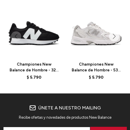
Championes New
Championes New
Balance de Hombre - 327
Balance de Hombre - 530
- MS327CBW - BLACK
- MR530EMA - ELD
$
5.790
$
5.790
ÚNETE A NUESTRO MAILING
Recibe ofertas y novedades de productos New Balance