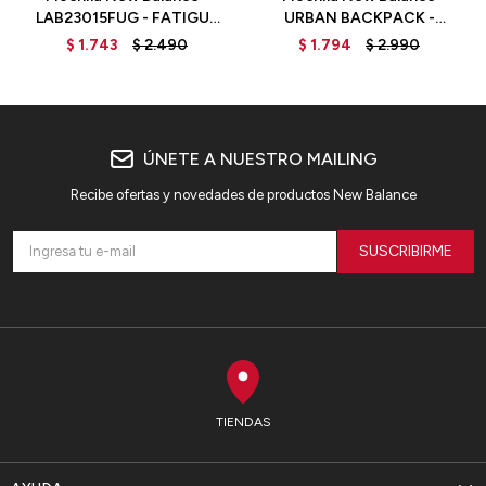
LAB23015FUG - FATIGUE
URBAN BACKPACK -
GREEN
LAB13117ONB - OXYGEN
$
1.743
$
2.490
$
1.794
$
2.990
BLUE
ÚNETE A NUESTRO MAILING
Recibe ofertas y novedades de productos New Balance
SUSCRIBIRME
TIENDAS