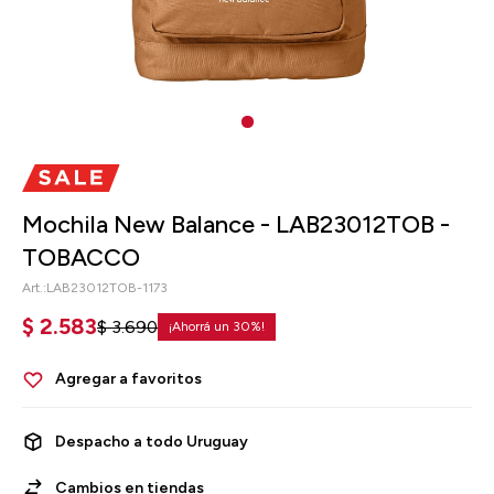
Mochila New Balance - LAB23012TOB -
TOBACCO
LAB23012TOB-1173
$
2.583
$
3.690
30
Despacho a todo Uruguay
Cambios en tiendas