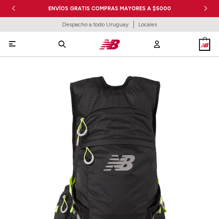
ENVÍOS GRATIS COMPRAS MAYORES A $5000
Despacho a todo Uruguay
Locales
