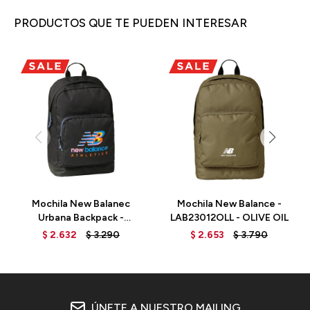
PRODUCTOS QUE TE PUEDEN INTERESAR
Mochila New Balanec
Mochila New Balance -
Urbana Backpack -
LAB23012OLL - OLIVE OIL
LAB13117BM -
$
2.632
$
3.290
$
2.653
$
3.790
BLACK/MULTI
ÚNETE A NUESTRO MAILING