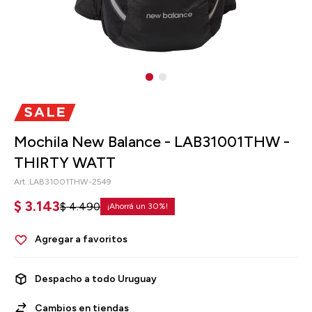
Mochila New Balance - LAB31001THW -
THIRTY WATT
LAB31001THW-2549
$
3.143
$
4.490
30
Despacho a todo Uruguay
Cambios en tiendas